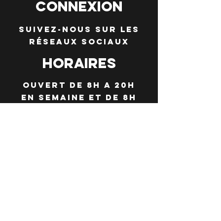
ConneXION
Suivez-nous sur les
réseaux sociaux
Horaires
Ouvert de 8H a 20h
en semaine et de 8h
a 21h30 le vendredi
et le samedi
(service du soir à
partir de 19h)
Fermé le jeudi
toute la saison
d’été
Termes et conditions