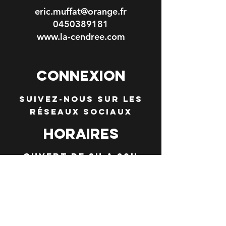
eric.muffat@orange.fr
0450389181
www.la-cendree.com
ConneXION
Suivez-nous sur les
réseaux sociaux
Horaires
Ouvert de 8H a 20h
en semaine et de 8h
a 21h30 le vendredi
et le samedi
(service du soir à
partir de 19h)