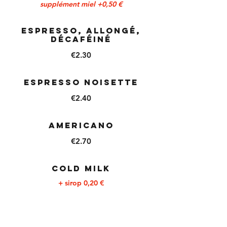
supplément miel +0,50 €
Espresso, Allongé,
décaféiné
€2.30
Espresso noisette
€2.40
Americano
€2.70
Cold milk
+ sirop 0,20 €
€2.90
Lait chaud