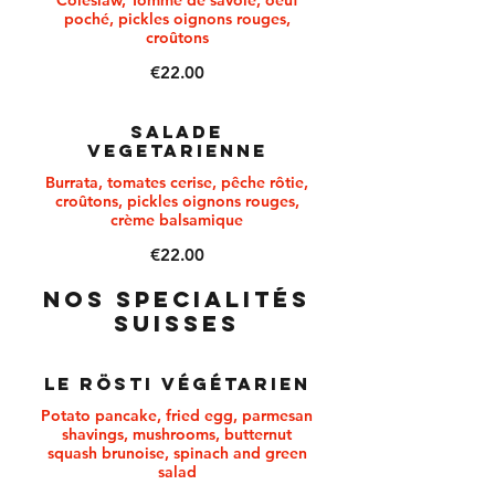
Coleslaw, Tomme de savoie, oeuf
poché, pickles oignons rouges,
croûtons
€22.00
SALADE
VEGETARIENNE
Burrata, tomates cerise, pêche rôtie,
croûtons, pickles oignons rouges,
crème balsamique
€22.00
NOS SPECIALITÉS
SUISSES
LE RÖSTI VÉGÉTARIEN
Potato pancake, fried egg, parmesan
shavings, mushrooms, butternut
squash brunoise, spinach and green
salad