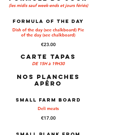
(les midis sauf week-ends et jours fériés)
Formula of the day
Dish of the day (see chalkboard) Pie
of the day (see chalkboard)
€23.00
CARTE TAPAS
DE 15H à 19H30
NOS PLANCHES
APÉRO
SMALL FARM BOARD
Deli meats
€17.00
SMALL PLANK FROM