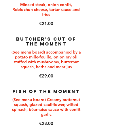
Minced steak, onion confit,
Reblochon cheese, tartar sauce and
fries
€21.00
BUTCHER'S CUT OF
THE MOMENT
(See menu board) accompanied by a
potato mille-feuille, onion ravioli
stuffed with mushrooms, butternut
squash, herbs and meat jus
€29.00
FISH OF THE MOMENT
(See menu board) Creamy butternut
squash, glazed cauliflower, wilted
spinach, béarnaise sauce with confit
garlic
€28.00